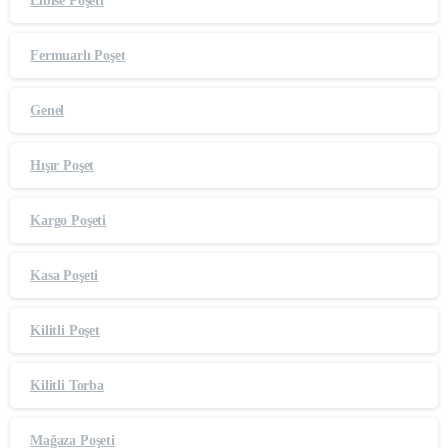
Elbise Poşeti
Fermuarlı Poşet
Genel
Hışır Poşet
Kargo Poşeti
Kasa Poşeti
Kilitli Poşet
Kilitli Torba
Mağaza Poşeti