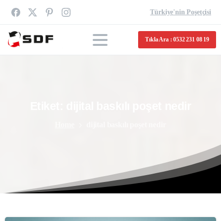
Türkiye'nin Poşetçisi
Tıkla Ara : 0532 231 08 19
Etiket:
dijital
baskılı
poşet
nedir
Home
dijital baskılı poşet nedir