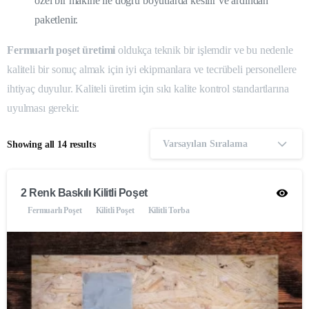
özel bir makine ile doğru boyutlarda kesilir ve ardından
paketlenir.
Fermuarlı poşet üretimi
oldukça teknik bir işlemdir ve bu nedenle
kaliteli bir sonuç almak için iyi ekipmanlara ve tecrübeli personellere
ihtiyaç duyulur. Kaliteli üretim için sıkı kalite kontrol standartlarına
uyulması gerekir.
Varsayılan Sıralama
Showing all 14 results
2 Renk Baskılı Kilitli Poşet
Fermuarlı Poşet
Kilitli Poşet
Kilitli Torba