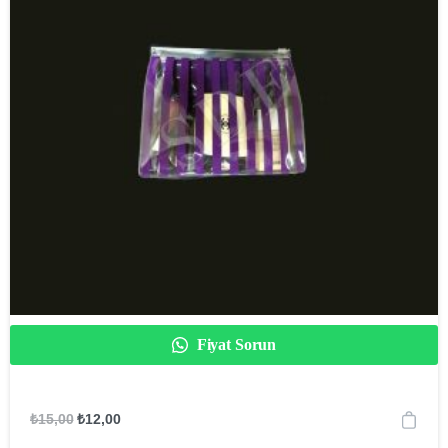
Fiyat Sorun
₺
15,00
₺
12,00