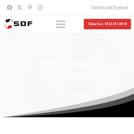
Türkiye'nin Poşetçisi
Tıkla Ara : 0532 231 08 19
Fermuarlı
Poşet
Mağaza
Fermuarlı Poşet