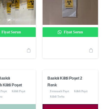
Fiyat Sorun
Fiyat Sorun
askılı
Baskılı Kilitli Poşet 2
 Kilitli Poşet
Renk
 Poşet
Kilitli Poşet
Fermuarlı Poşet
Kilitli Poşet
rba
Kilitli Torba