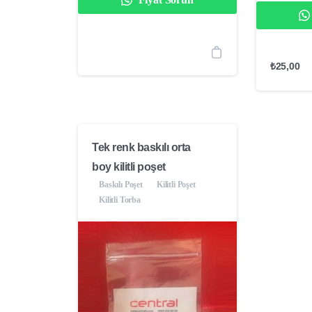
₺
25,00
Tek renk baskılı orta
boy kilitli poşet
Baskılı Poşet
Kilitli Poşet
Kilitli Torba