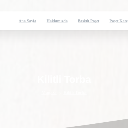
Ana Sayfa
Hakkımızda
Baskılı Poşet
Poşet Kate
Kilitli
Torba
Mağaza
Kilitli Torba