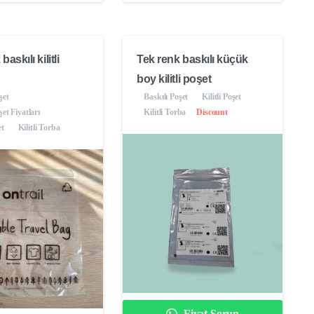
askılı kilitli
Tek renk baskılı küçük
boy kilitli poşet
şet
Baskılı Poşet
Kilitli Poşet
şet Fiyatları
Kilitli Torba
Discount
et
Kilitli Torba
Fiyat Sorun