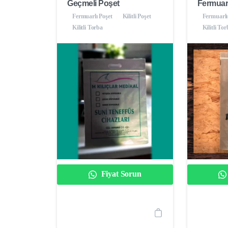
Geçmeli Poşet
Fermuarlı
Fermuarlı Poşet
Kilitli Poşet
Fermuarlı
Kilitli Torba
Kilitli To
Fiyat Sorun