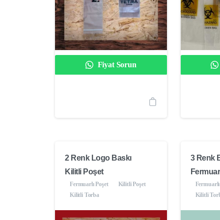
Fiyat Sorun
2 Renk Logo Baskı
3 Renk B
Kilitli Poşet
Fermuarlı
Fermuarlı Poşet
Kilitli Poşet
Fermuarlı
Kilitli Torba
Kilitli To