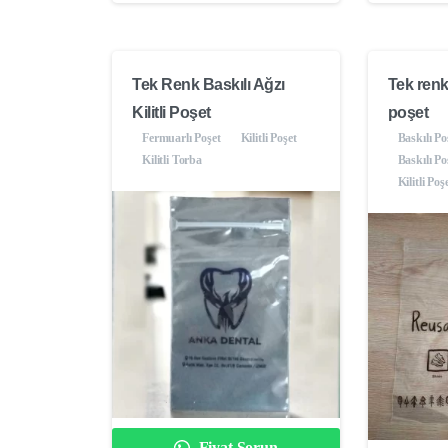
Tek Renk Baskılı Ağzı
Tek renk b
Kilitli Poşet
poşet
Fermuarlı Poşet
Kilitli Poşet
Baskılı Po
Kilitli Torba
Baskılı Po
Kilitli Poş
Fiyat Sorun