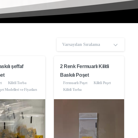
Varsayılan Sıralama
skılı şeffaf
2 Renk Fermuarlı Kilitli
şet
Baskılı Poşet
et
Kilitli Torba
Fermuarlı Poşet
Kilitli Poşet
şet Modelleri ve Fiyatları
Kilitli Torba