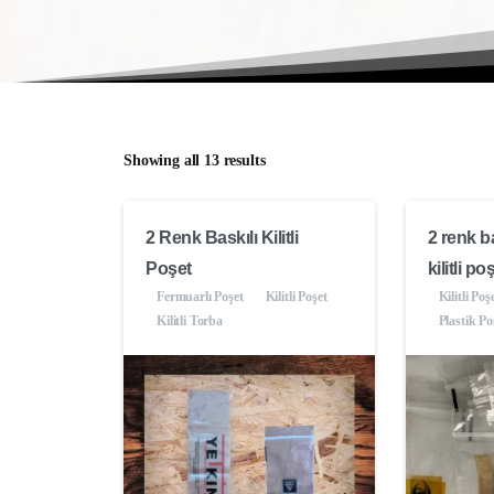
Showing all 13 results
2 Renk Baskılı Kilitli
2 renk ba
Poşet
kilitli po
Fermuarlı Poşet
Kilitli Poşet
Kilitli Poş
Kilitli Torba
Plastik Po