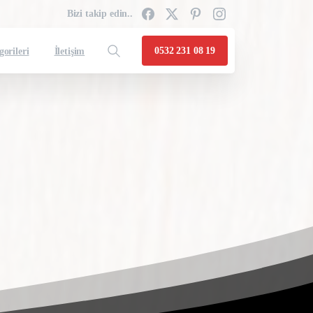
Bizi takip edin..
0532 231 08 19
gorileri
İletişim