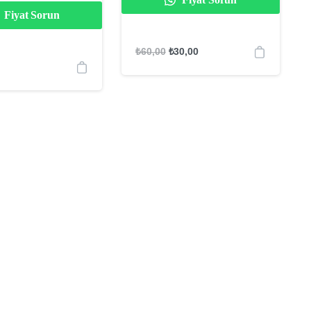
Fiyat Sorun
₺
60,00
₺
30,00