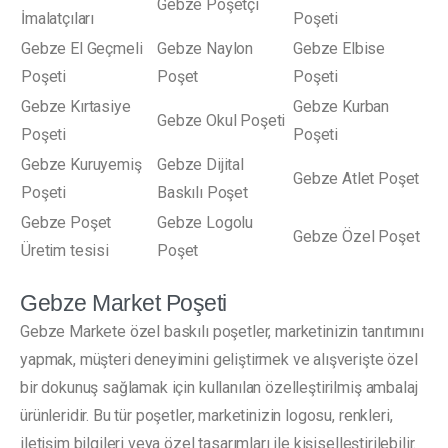
Gebze Poşetçi
İmalatçıları
Poşeti
Gebze El Geçmeli
Gebze Naylon
Gebze Elbise
Poşeti
Poşet
Poşeti
Gebze Kırtasiye
Gebze Kurban
Gebze Okul Poşeti
Poşeti
Poşeti
Gebze Kuruyemiş
Gebze Dijital
Gebze Atlet Poşet
Poşeti
Baskılı Poşet
Gebze Poşet
Gebze Logolu
Gebze Özel Poşet
Üretim tesisi
Poşet
Gebze Market Poşeti
Gebze Markete özel baskılı poşetler, marketinizin tanıtımını
yapmak, müşteri deneyimini geliştirmek ve alışverişte özel
bir dokunuş sağlamak için kullanılan özelleştirilmiş ambalaj
ürünleridir. Bu tür poşetler, marketinizin logosu, renkleri,
iletişim bilgileri veya özel tasarımları ile kişiselleştirilebilir.