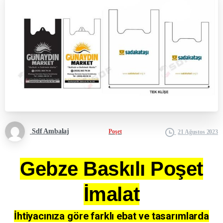
Sdf Ambalaj
Poşet
21 Ağustos 2023
Gebze Baskılı Poşet
İmalat
İhtiyacınıza göre farklı ebat ve tasarımlarda