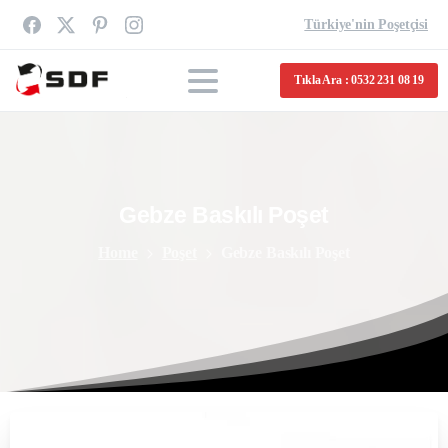
Türkiye'nin Poşetçisi
Tıkla Ara : 0532 231 08 19
Gebze
Baskılı
Poşet
Home
Poşet
Gebze Baskılı Poşet