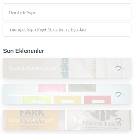
Ucu Açık Poşet
Yumuşak Saplı Poşet Modelleri ve Fiyatları
Son Eklenenler
Kocaeli Baskılı Poşet
-
Kırklareli Poşetçi
-
İnegöl Baskılı Poşet
-