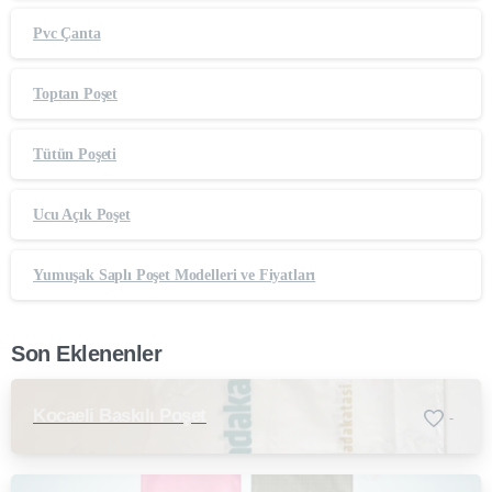
Pvc Çanta
Toptan Poşet
Tütün Poşeti
Ucu Açık Poşet
Yumuşak Saplı Poşet Modelleri ve Fiyatları
Son Eklenenler
Kocaeli Baskılı Poşet
-