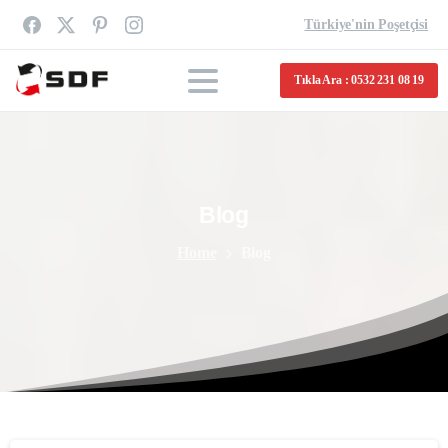
Türkiye'nin Poşetçisi
Tıkla Ara : 0532 231 08 19
Blog
Home
Blog