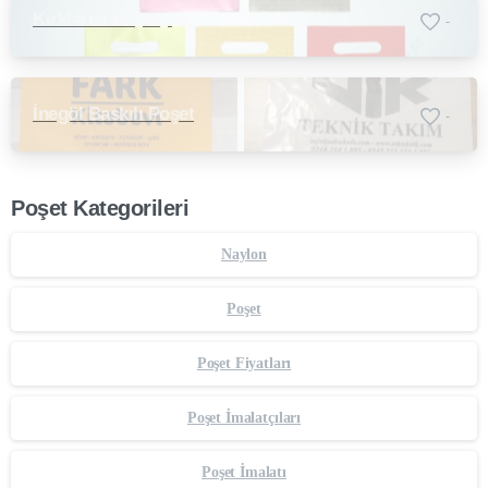
Kırklareli Poşetçi
-
İnegöl Baskılı Poşet
-
Poşet Kategorileri
Naylon
Poşet
Poşet Fiyatları
Poşet İmalatçıları
Poşet İmalatı