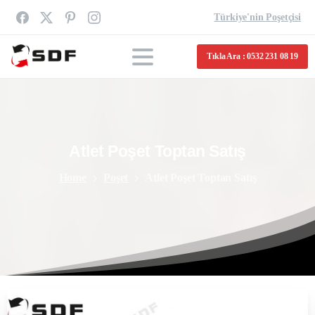
Türkiye'nin Poşetçisi
Tıkla Ara : 0532 231 08 19
Atlet
Poşet
Toptan
Satış
Home
Poşet
Atlet Poşet Toptan Satış