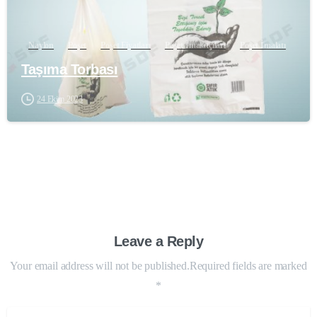
Naylon
Poşet
Poşet Fiyatları
Poşet İmalatçıları
Poşet İmalatı
Taşıma Torbası
24 Ekim 2023
Leave a Reply
Your email address will not be published.Required fields are marked
*
Name
*