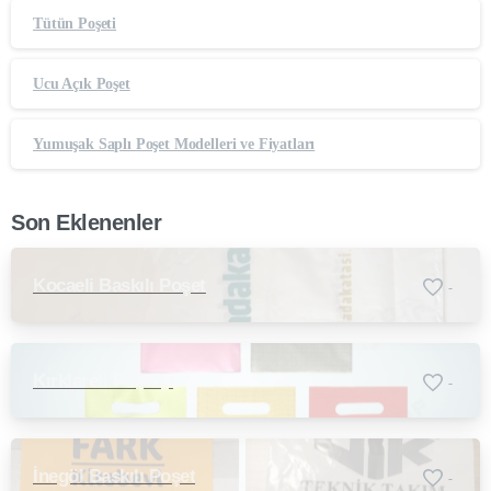
Tütün Poşeti
Ucu Açık Poşet
Yumuşak Saplı Poşet Modelleri ve Fiyatları
Son Eklenenler
Kocaeli Baskılı Poşet
-
Kırklareli Poşetçi
-
İnegöl Baskılı Poşet
-