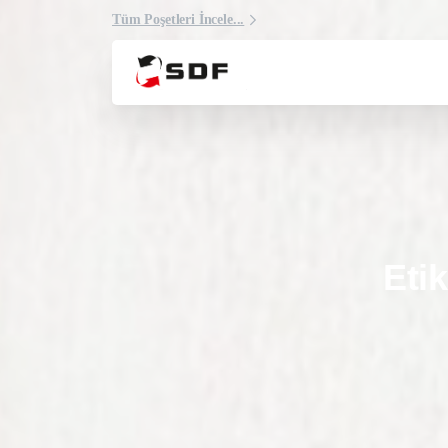
Tüm Poşetleri İncele...
Etik