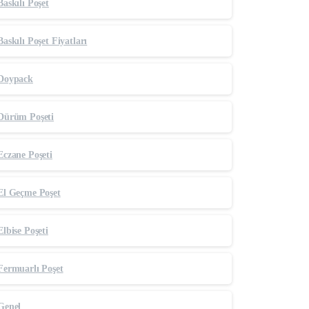
Baskılı Poşet
Baskılı Poşet Fiyatları
Doypack
Dürüm Poşeti
Eczane Poşeti
El Geçme Poşet
Elbise Poşeti
Fermuarlı Poşet
Genel