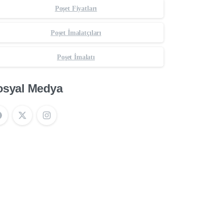
Poşet Fiyatları
Poşet İmalatçıları
Poşet İmalatı
osyal Medya