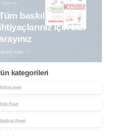
Şimdi ara
Tüm baskılı poşet
ihtiyaçlarınız için bizi
arayınız
Sipariş hattı
ün kategorileri
Airbag poşet
Atlet Poşet
Bakliyat Poşeti