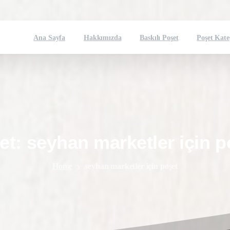
Ana Sayfa
Hakkımızda
Baskılı Poşet
Poşet Kate
et:
seyhan
marketler
için
p
Home
seyhan marketler için poşet