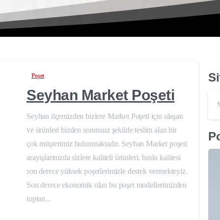
Si
Poşet
Seyhan Market Poşeti
Seyhan ilçemizden bizlere Market Poşeti için ulaşan
ve ürünleri bizden sorunsuz şekilde teslim alan bir
Po
çok müşterimiz bulunmaktadır. Seyhan Market poşeti
arayışlarınızda sizlere kaliteli ürünleri, baskı kalitesi
son derece yüksek poşetlerimizle destek vermekteyiz.
Son derece ekonomik olan bu poşet modellerimizden
toptan...