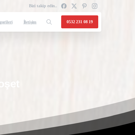
Bizi takip edin..
0532 231 08 19
gorileri
İletişim
oşet