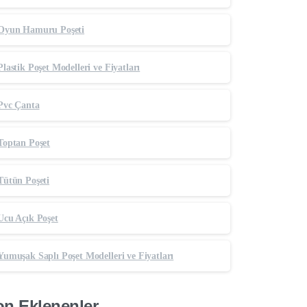
Oyun Hamuru Poşeti
Plastik Poşet Modelleri ve Fiyatları
Pvc Çanta
Toptan Poşet
Tütün Poşeti
Ucu Açık Poşet
Yumuşak Saplı Poşet Modelleri ve Fiyatları
n Eklenenler