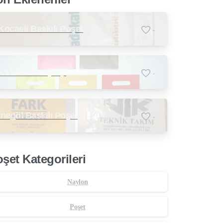
Kocaeli Baskılı Poşet
-
Kırklareli Poşetçi
-
İnegöl Baskılı Poşet
-
şet Kategorileri
Naylon
Poşet