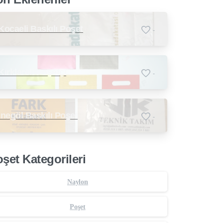
Kocaeli Baskılı Poşet
-
Kırklareli Poşetçi
-
İnegöl Baskılı Poşet
-
şet Kategorileri
Naylon
Poşet