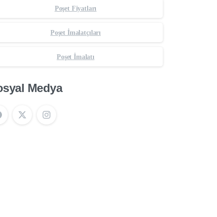
Poşet Fiyatları
Poşet İmalatçıları
Poşet İmalatı
osyal Medya