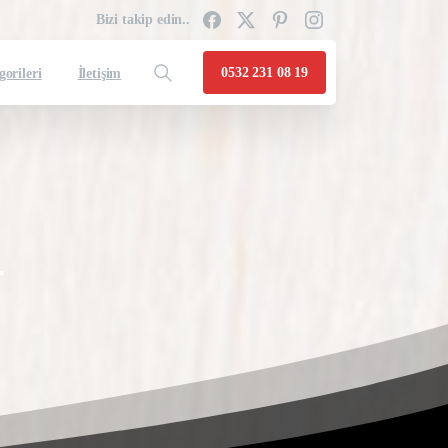
Bizi takip edin..
0532 231 08 19
gorileri
İletişim
r