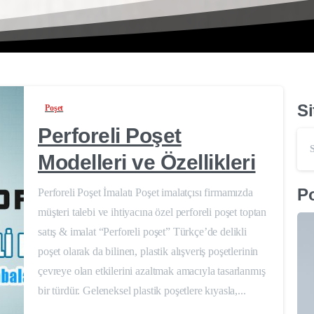
Si
Poşet
Perforeli Poşet
Modelleri ve Özellikleri
Po
Perforeli Poşet İmalatı Poşet imalatçısı firmamızda
müşteri talebi ve ihtiyacına özel perforeli poşet toptan
satış & imalat “Perforeli poşet” Türkçe’de delikli
poşet olarak da bilinen, plastik alışveriş poşetlerinin
çevreye olan etkilerini azaltmak amacıyla tasarlanmış
bir türdür. Geleneksel plastik poşetlere kıyasla,...