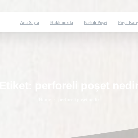
Ana Sayfa
Hakkımızda
Baskılı Poşet
Poşet Kate
Etiket:
perforeli
poşet
nedi
Home
perforeli poşet nedir