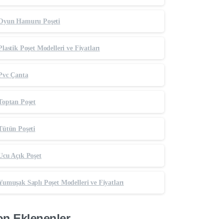
Oyun Hamuru Poşeti
Plastik Poşet Modelleri ve Fiyatları
Pvc Çanta
Toptan Poşet
Tütün Poşeti
Ucu Açık Poşet
Yumuşak Saplı Poşet Modelleri ve Fiyatları
n Eklenenler