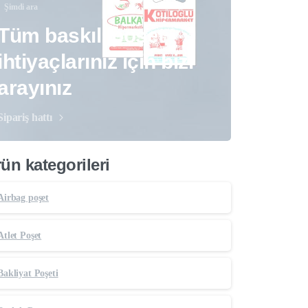
Şimdi ara
Tüm baskılı poşet
ihtiyaçlarınız için bizi
arayınız
Sipariş hattı
ün kategorileri
Airbag poşet
Atlet Poşet
Bakliyat Poşeti