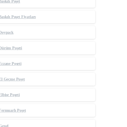
Baskılı Poşet
Baskılı Poşet Fiyatları
Doypack
Dürüm Poşeti
Eczane Poşeti
El Geçme Poşet
Elbise Poşeti
Fermuarlı Poşet
Genel