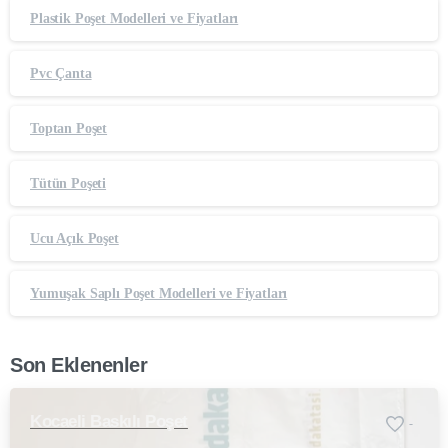
Plastik Poşet Modelleri ve Fiyatları
Pvc Çanta
Toptan Poşet
Tütün Poşeti
Ucu Açık Poşet
Yumuşak Saplı Poşet Modelleri ve Fiyatları
Son Eklenenler
Kocaeli Baskılı Poşet
-