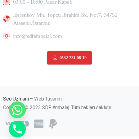
09:00 - 18:00 Pazar Kapalı
İçerenköy Mh. Topçu İbrahim Sk. No:7, 34752
Ataşehir/İstanbul
info@sdfambalaj.com
0532 231 08 19
Seo Uzmanı
– Web Tasarım.
Copyright © 2023 SDF Ambalaj. Tüm hakları saklıdır.