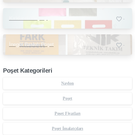
Kırklareli Poşetçi
-
İnegöl Baskılı Poşet
-
Poşet Kategorileri
Naylon
Poşet
Poşet Fiyatları
Poşet İmalatçıları