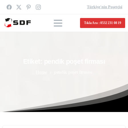
Türkiye'nin Poşetçisi
Tıkla Ara : 0532 231 08 19
Etiket:
pendik
poşet
firması
Home
pendik poşet firması