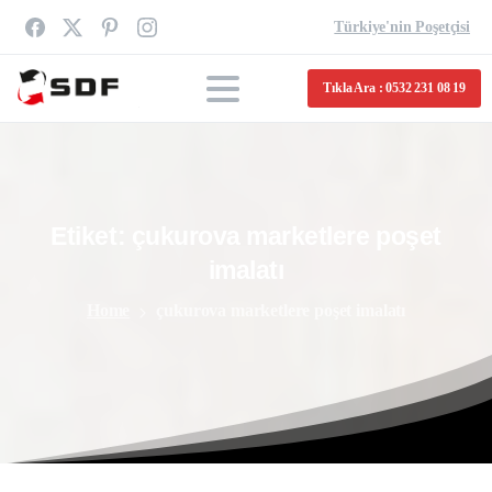
Türkiye'nin Poşetçisi
Tıkla Ara : 0532 231 08 19
Etiket:
çukurova
marketlere
poşet
imalatı
Home
çukurova marketlere poşet imalatı