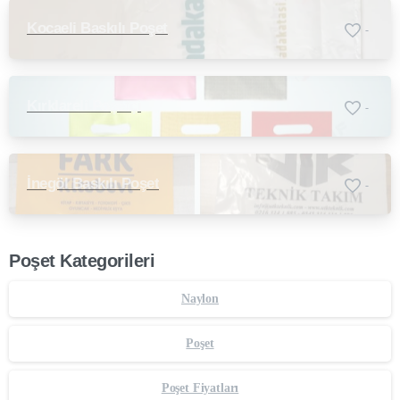
Kocaeli Baskılı Poşet
-
Kırklareli Poşetçi
-
İnegöl Baskılı Poşet
-
Poşet Kategorileri
Naylon
Poşet
Poşet Fiyatları