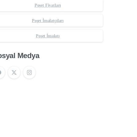
Poşet Fiyatları
Poşet İmalatçıları
Poşet İmalatı
osyal Medya