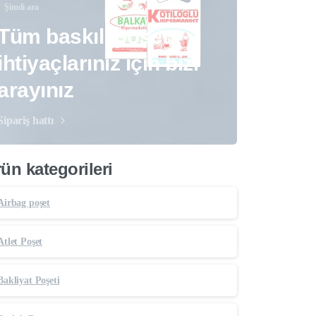
Şimdi ara
Tüm baskılı poşet
ihtiyaçlarınız için bizi
arayınız
Sipariş hattı
ün kategorileri
Airbag poşet
Atlet Poşet
Bakliyat Poşeti