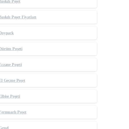
Baskılı Poşet
Baskılı Poşet Fiyatları
Doypack
Dürüm Poşeti
Eczane Poşeti
El Geçme Poşet
Elbise Poşeti
Fermuarlı Poşet
Genel