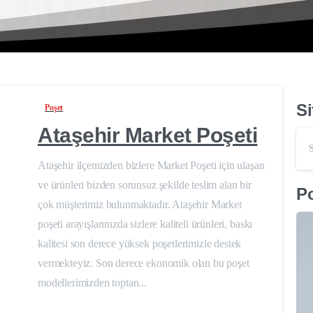
Si
Poşet
Ataşehir Market Poşeti
Ataşehir ilçemizden bizlere Market Poşeti için ulaşan
ve ürünleri bizden sorunsuz şekilde teslim alan bir
Po
çok müşterimiz bulunmaktadır. Ataşehir Market
poşeti arayışlarınızda sizlere kaliteli ürünleri, baskı
kalitesi son derece yüksek poşetlerimizle destek
vermekteyiz. Son derece ekonomik olan bu poşet
modellerimizden toptan...