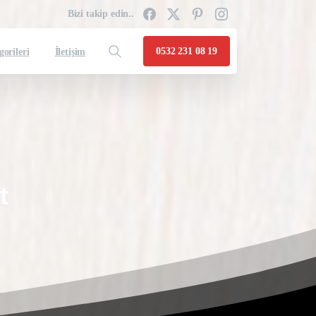
Bizi takip edin..
0532 231 08 19
gorileri
İletişim
t