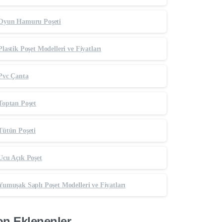
Oyun Hamuru Poşeti
Plastik Poşet Modelleri ve Fiyatları
Pvc Çanta
Toptan Poşet
Tütün Poşeti
Ucu Açık Poşet
Yumuşak Saplı Poşet Modelleri ve Fiyatları
n Eklenenler