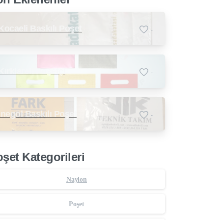
Kocaeli Baskılı Poşet
-
Kırklareli Poşetçi
-
İnegöl Baskılı Poşet
-
şet Kategorileri
Naylon
Poşet