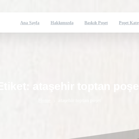
Ana Sayfa
Hakkımızda
Baskılı Poşet
Poşet Kate
Etiket:
ataşehir
toptan
poşe
Home
ataşehir toptan poşet