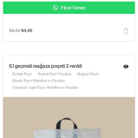
Fiyat Sorun
₺
8,00
₺
4,00
El geçmeli mağaza poşeti 2 renkli
Baskılı Poşet
Baskılı Poşet Fiyatları
Mağaza Poşeti
Plastik Poşet Modelleri ve Fiyatları
Yumuşak Saplı Poşet Modelleri ve Fiyatları