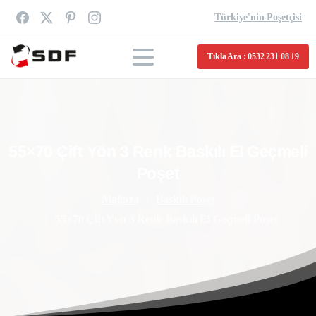
Türkiye'nin Poşetçisi
Tıkla Ara : 0532 231 08 19
55×70
Çift
Yön
3
Renk
Baskılı
El
Geçmeli
Poşet
Mağaza
Baskılı Poşet
55×70 Çift Yön 3 Renk Baskılı El Geçmeli Poşet