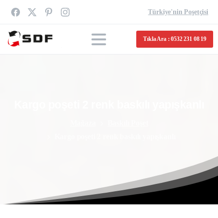
Türkiye'nin Poşetçisi
Tıkla Ara : 0532 231 08 19
Kargo
poşeti
2
renk
baskılı
yapışkanlı
Mağaza
Baskılı Poşet
Kargo poşeti 2 renk baskılı yapışkanlı