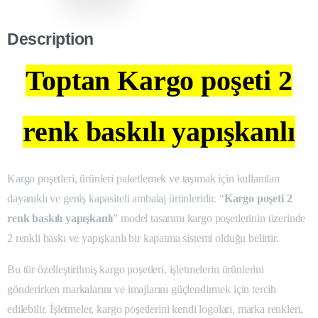
Description
Toptan Kargo poşeti 2
renk baskılı yapışkanlı
Kargo poşetleri, ürünleri paketlemek ve taşımak için kullanılan
dayanıklı ve geniş kapasiteli ambalaj ürünleridir. “
Kargo poşeti 2
renk baskılı yapışkanlı
” model tasarımı kargo poşetlerinin üzerinde
2 renkli baskı ve yapışkanlı bir kapatma sistemi olduğu belirtir.
Bu tür özelleştirilmiş kargo poşetleri, işletmelerin ürünlerini
gönderirken markalarını ve imajlarını güçlendirmek için tercih
edilebilir. İşletmeler, kargo poşetlerini kendi logoları, marka renkleri,