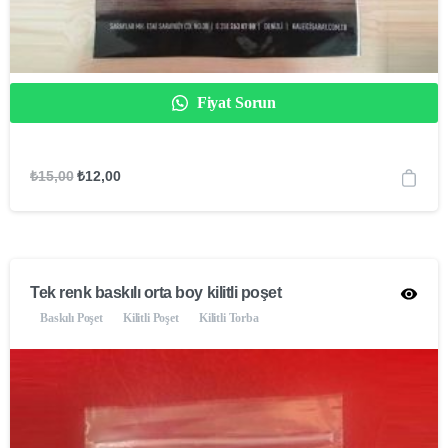
Fiyat Sorun
₺
15,00
₺
12,00
Tek renk baskılı orta boy kilitli poşet
Baskılı Poşet
Kilitli Poşet
Kilitli Torba