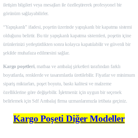
iletişim bilgileri veya mesajları ile özelleştirerek profesyonel bir
görünüm sağlayabilirler.
“Yapışkanlı” ifadesi, poşetin üzerinde yapışkanlı bir kapatma sistemi
olduğunu belirtir. Bu tür yapışkanlı kapatma sistemleri, poşetin içine
ürünlerinizi yerleştirdikten sonra kolayca kapatılabilir ve güvenli bir
şekilde muhafaza edilmesini sağlar.
Kargo poşetleri
, matbaa ve ambalaj şirketleri tarafından farklı
boyutlarda, renklerde ve tasarımlarda üretilebilir. Fiyatlar ve minimum
sipariş miktarları, poşet boyutu, baskı kalitesi ve malzeme
özelliklerine göre değişebilir. İşletmeniz için uygun bir seçenek
belirlemek için Sdf Ambalaj firma uzmanlarımızla irtibata geçiniz.
Kargo Poşeti Diğer Modeller