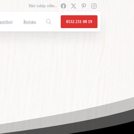
Bizi takip edin..
0532 231 08 19
gorileri
İletişim