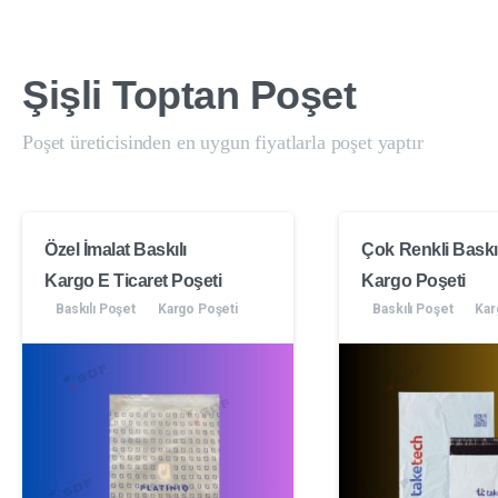
Şişli
Toptan
Poşet
Poşet üreticisinden en uygun fiyatlarla poşet yaptır
Özel İmalat Baskılı
Çok Renkli Baskıl
Kargo E Ticaret Poşeti
Kargo Poşeti
Baskılı Poşet
Kargo Poşeti
Baskılı Poşet
Kar