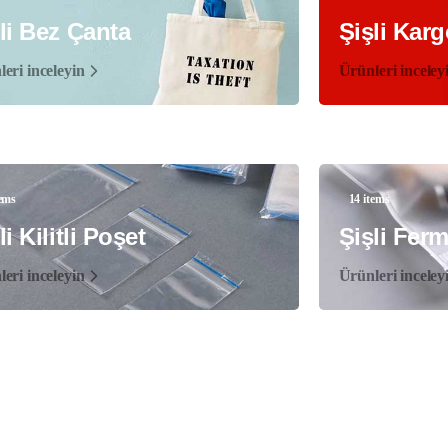
li Bez Çanta
Şişli Karg
eri inceleyin
Ürünleri inceley
tems
14 items
li Kilitli Poşet
Şişli Ferm
eri inceleyin
Ürünleri inceley