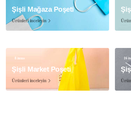
Şişli Mağaza Poşeti
Şiş
Ürünleri inceleyin
Ürünl
8 items
16 i
Şişli Market Poşeti
Şiş
Ürünleri inceleyin
Ürünl