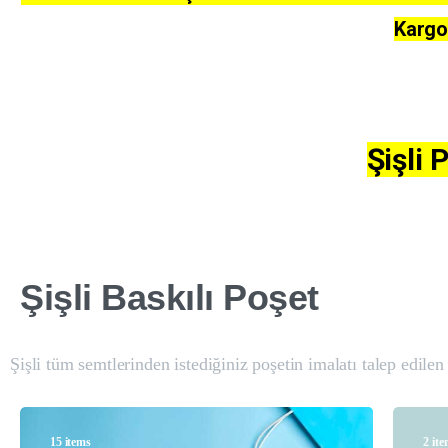
Kargo 
Şişli 
Şişli
Baskılı
Poşet
Şişli tüm semtlerinden istediğiniz poşetin imalatı talep edilen 
15 items
2 it