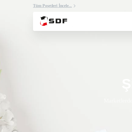
Tüm Poşetleri İncele...
Ş
Marketlerde 