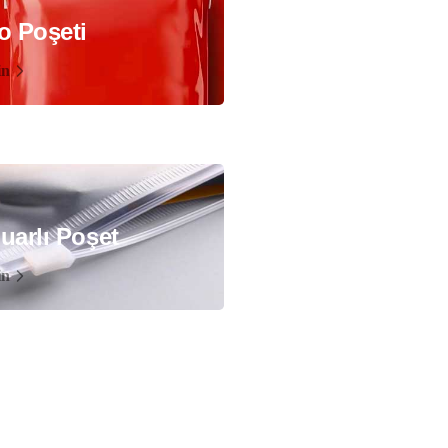
o Poşeti
in
uarlı Poşet
in