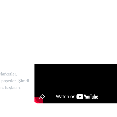
Marketler,
l poşetler. Şimdi
ız başlasın.