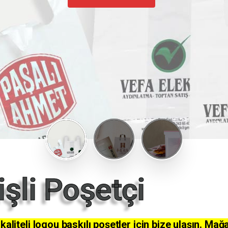
işli Poşetçi
aliteli logou baskılı poşetler için bize ulaşın. Mağ