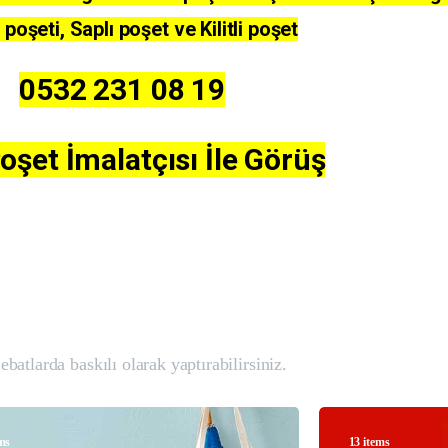
poşeti, Saplı poşet ve Kilitli poşet
0532 231 08 19
Poşet İmalatçısı İle Görüş
ebatlarda baskılı olarak yaptırabilirsiniz.
ems
13 items