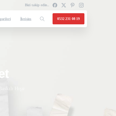
Bizi takip edin..
0532 231 08 19
gorileri
İletişim
et
Baskılı Hışır