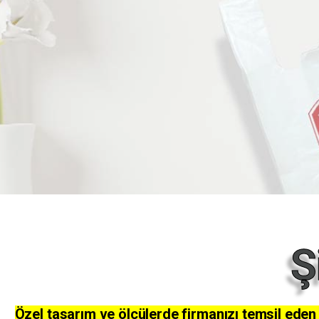
Ş
Özel tasarım ve ölçülerde firmanızı temsil eden k