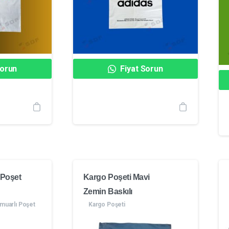
Sorun
Fiyat Sorun
 Poşet
Kargo Poşeti Mavi
Zemin Baskılı
muarlı Poşet
Kargo Poşeti