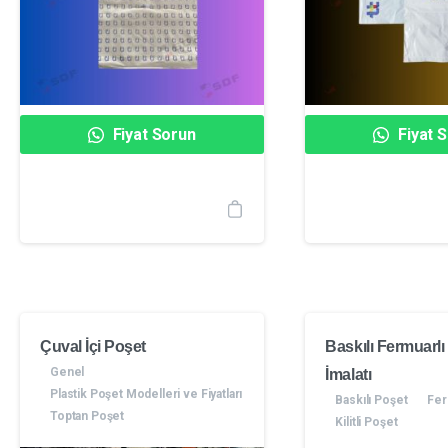
Fiyat Sorun
Fiyat 
Çuval İçi Poşet
Baskılı Fermuarlı
Genel
İmalatı
Plastik Poşet Modelleri ve Fiyatları
Baskılı Poşet
Fer
Toptan Poşet
Kilitli Poşet