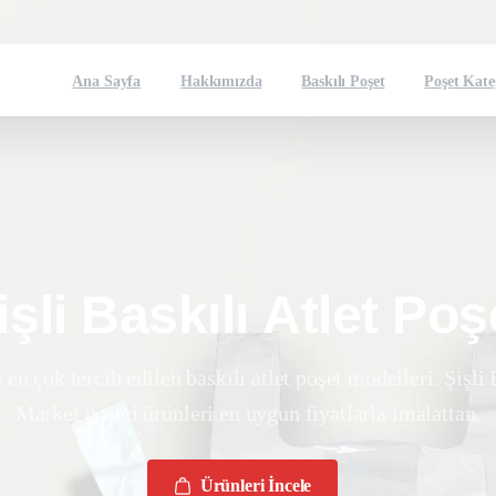
Ana Sayfa
Hakkımızda
Baskılı Poşet
Poşet Kate
işli
Baskılı
Atlet
Poş
en çok tercih edilen baskılı atlet poşet modelleri. Şişli 
Market poşeti ürünleri en uygun fiyatlarla imalattan.
Ürünleri İncele