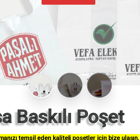
a Baskılı Poşet
anızı temsil eden kaliteli poşetler için bize ulaşın.