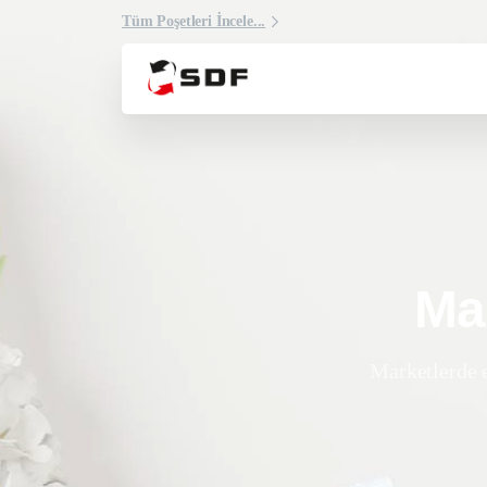
Tüm Poşetleri İncele...
Ma
Marketlerde e