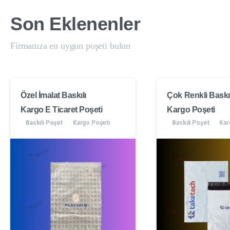
Son
Eklenenler
Firmanıza en uygun poşeti bulun
Özel İmalat Baskılı
Çok Renkli Baskıl
Kargo E Ticaret Poşeti
Kargo Poşeti
Baskılı Poşet
Kargo Poşeti
Baskılı Poşet
Kar