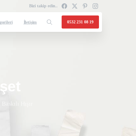
Bizi takip edin..
0532 231 08 19
gorileri
İletişim
şet
 Baskılı Hışır