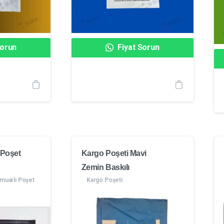
Sorun
Fiyat Sorun
 Poşet
Kargo Poşeti Mavi
Zemin Baskılı
muarlı Poşet
Kargo Poşeti