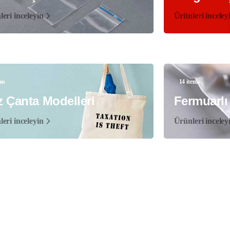
eri inceleyin
Ürünleri inceley
ems
14 items
 Çanta Modelleri
Fermuarlı
eri inceleyin
Ürünleri inceley