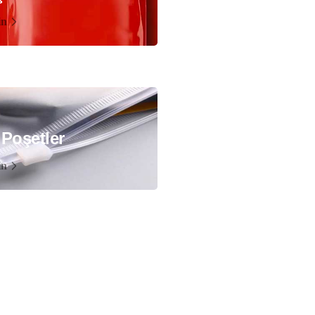
in
 Poşetler
in