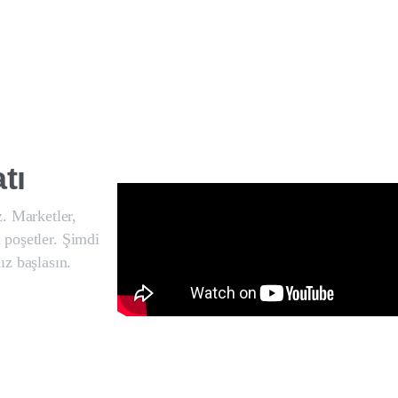
tı
z. Marketler,
l poşetler. Şimdi
ız başlasın.