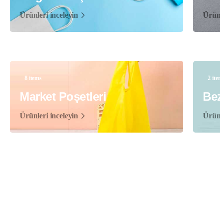
Ürünleri inceleyin
Ürünl
8 items
2 it
Market Poşetleri
Bez
Ürünleri inceleyin
Ürünl