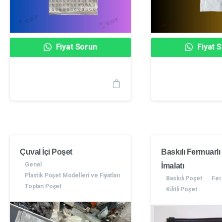
Fiyat Sorun
Fiyat 
Çuval İçi Poşet
Baskılı Fermuarlı
Genel
İmalatı
Plastik Poşet Modelleri ve Fiyatları
Baskılı Poşet
Fer
Toptan Poşet
Kilitli Poşet