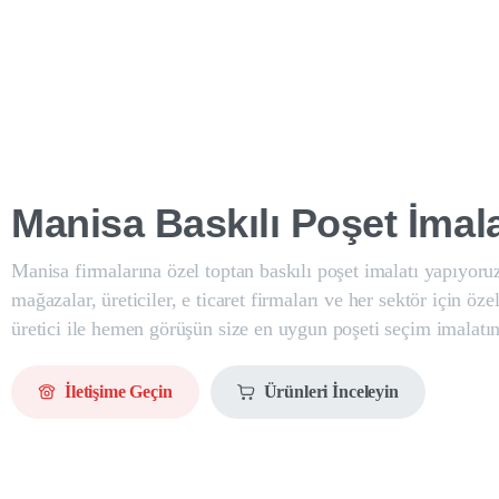
Manisa
Baskılı
Poşet
İmala
Manisa firmalarına özel toptan baskılı poşet imalatı yapıyoru
mağazalar, üreticiler, e ticaret firmaları ve her sektör için öze
üretici ile hemen görüşün size en uygun poşeti seçim imalatın
İletişime Geçin
Ürünleri İnceleyin