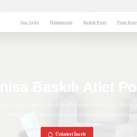
Ana Sayfa
Hakkımızda
Baskılı Poşet
Poşet Kate
nisa
Baskılı
Atlet
Po
n çok tercih edilen baskılı atlet poşet modelleri. Manisa
Market poşeti ürünleri en uygun fiyatlarla imalattan.
Ürünleri İncele