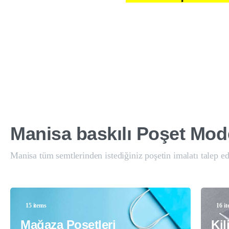
Manisa
baskılı
Poşet
Mode
Manisa tüm semtlerinden istediğiniz poşetin imalatı talep edi
15 items
16 i
Mağaza Poşetleri
Kil