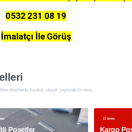
0532 231 08 19
İmalatçı İle Görüş
lleri
len ebatlarda baskılı olarak yaptırabilirsiniz.
tems
13 items
itli Poşetler
Kargo Poş