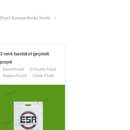
oşet Kategorilerini İncele
3 renk baskılı el geçmeli
poşet
Baskılı Poşet
El Geçme Poşet
Mağaza Poşeti
Toptan Poşet