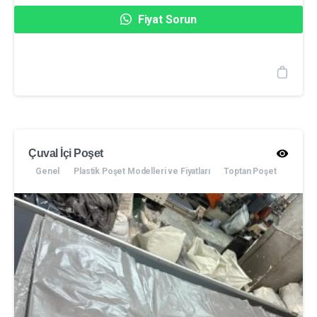
Fiyat Sorun
Çuval İçi Poşet
Genel
Plastik Poşet Modelleri ve Fiyatları
Toptan Poşet