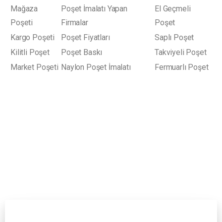
Mağaza
Poşet İmalatı Yapan
El Geçmeli
Poşeti
Firmalar
Poşet
Kargo Poşeti
Poşet Fiyatları
Saplı Poşet
Kilitli Poşet
Poşet Baskı
Takviyeli Poşet
Market Poşeti
Naylon Poşet İmalatı
Fermuarlı Poşet
10,000 'den fazla marka/firmaya baskılı poşet üretimi
yaptık.