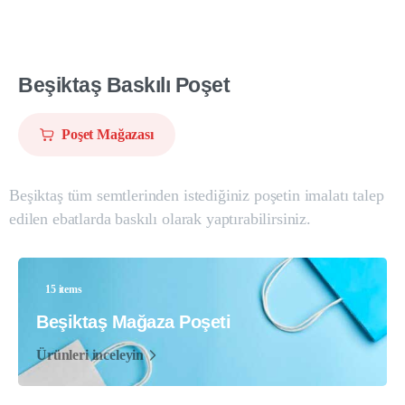
Beşiktaş
Baskılı
Poşet
Poşet Mağazası
Beşiktaş tüm semtlerinden istediğiniz poşetin imalatı talep
edilen ebatlarda baskılı olarak yaptırabilirsiniz.
15 items
Beşiktaş Mağaza Poşeti
Ürünleri inceleyin