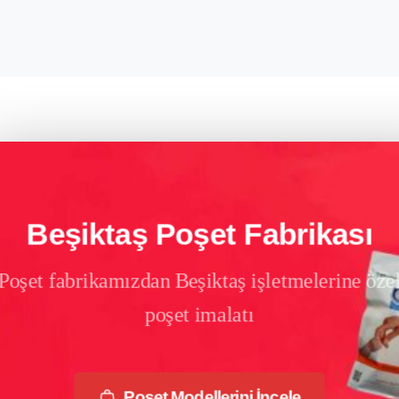
Beşiktaş Poşet Fabrikası
Poşet fabrikamızdan Beşiktaş işletmelerine öze
poşet imalatı
Poşet Modellerini İncele