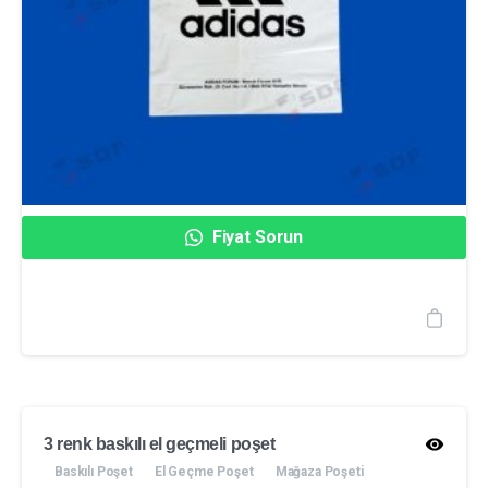
Fiyat Sorun
3 renk baskılı el geçmeli poşet
Baskılı Poşet
El Geçme Poşet
Mağaza Poşeti