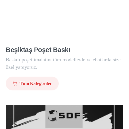
Beşiktaş
Poşet
Baskı
Baskılı poşet imalatını tüm modellerde ve ebatlarda size
özel yapıyoruz.
Tüm Kategoriler