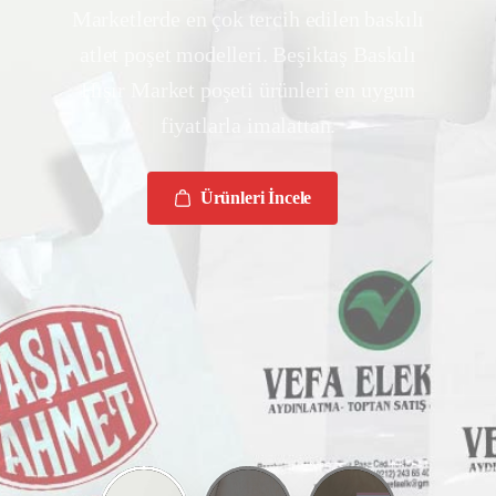
Marketlerde en çok tercih edilen baskılı
atlet poşet modelleri. Beşiktaş Baskılı
Hışır Market poşeti ürünleri en uygun
fiyatlarla imalattan.
Ürünleri İncele