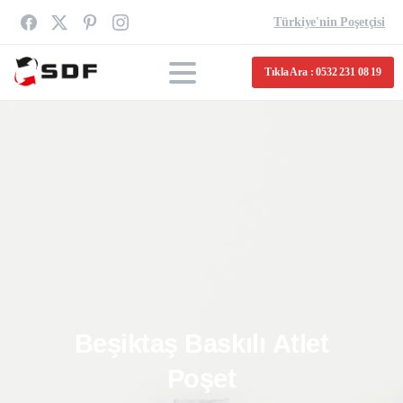
Türkiye'nin Poşetçisi
Tıkla Ara : 0532 231 08 19
Beşiktaş
Baskılı
Atlet
Poşet