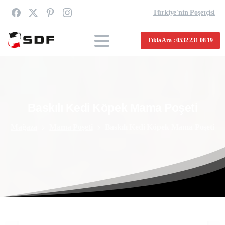
Türkiye'nin Poşetçisi
Tıkla Ara : 0532 231 08 19
Baskılı
Kedi
Köpek
Mama
Poşeti
Mağaza
Mama Poşeti
Baskılı Kedi Köpek Mama Poşeti